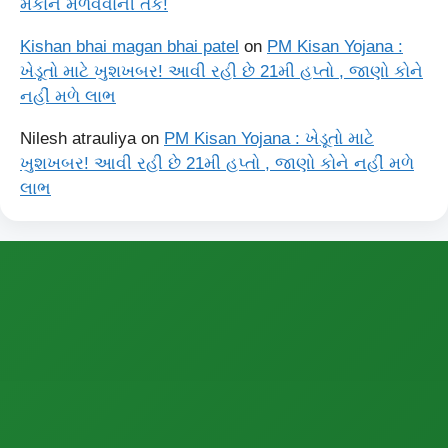
મકાન મેળવવાની તક!
Kishan bhai magan bhai patel
on
PM Kisan Yojana :
ખેડૂતો માટે ખુશખબર! આવી રહી છે 21મી હપ્તો , જાણો કોને
નહીં મળે લાભ
Nilesh atrauliya
on
PM Kisan Yojana : ખેડૂતો માટે
ખુશખબર! આવી રહી છે 21મી હપ્તો , જાણો કોને નહીં મળે
લાભ